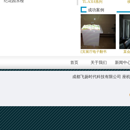
纪花园东楼
专业低音音箱CL-218B
TL-A318系列
线阵专业音箱L
成功案例
某单位多功能厅
宜宾展厅电子翻书
某会议室微距背
首页
关于我们
新闻中
成都飞扬时代科技有限公司 座机:0