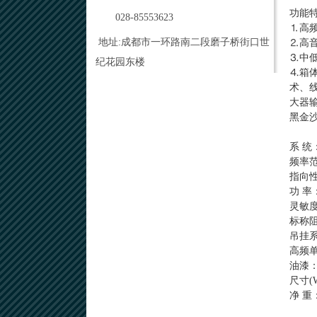
功能
028-85553623
⒈高频
地址:成都市一环路南二段磨子桥街口世
⒉高
⒊中低
纪花园东楼
⒋箱
术、
大器
黑金沙
系 
频率范围
指向性
功 
灵敏度
标称阻
吊挂
高频
油漆
尺寸(W
净 重