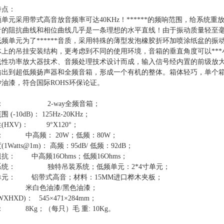
特点：
单元采用带式高音放音频率可达40KHz！******的频响范围，给系统
音的阻抗曲线和相位曲线几乎是一条理想的水平直线！由于振动质量轻至
频单元为了******音质，采用特殊的薄型发泡橡胶折环加喷涂纸盆的振动系
体上的吊挂安装结构，更考虑到不同的使用环境，音箱的垂直角度可以***
线性功率放大器技术、音频处理技术设计而成，输入信号经内置的前级放
输出到超低频扬声器和全频音箱，形成一个有机的整体。箱体轻巧，单个
油漆，符合国际ROHS环保论证。
统： 2-way全频音箱；
 (-10dB)： 125Hz-20KHz；
(HXV)： 9°X120°；
率： 中高频： 20W；低频：80W；
(
1Watts@1m
)： 高频：95dB/ 低频：92dB；
抗： 中高频16Ohms；低频16Ohms；
系统： 独特吊装系统；低频单元：2*4寸单元；
单元： 铝带式高音；材料：15MM进口桦木夹板；
： 米白色油漆/黑色油漆；
XHXD)： 545×471×284mm；
： 8Kg；（每只）毛 重: 10Kg。