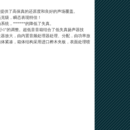
重放提供了高保真的还原度和良好的声场覆盖。
毫克级，瞬态表现特佳！
统，******的降低了失真。
小1°的调整。超低音音箱结合了低失真扬声器技
大器放大，由内置音频处理器处理、分配，由功率放
箱体紧凑，箱体结构采用进口桦木夹板，表面处理喷