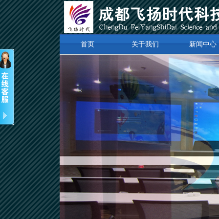
首页
关于我们
新闻中心