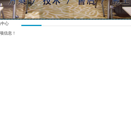
品中心
项信息！